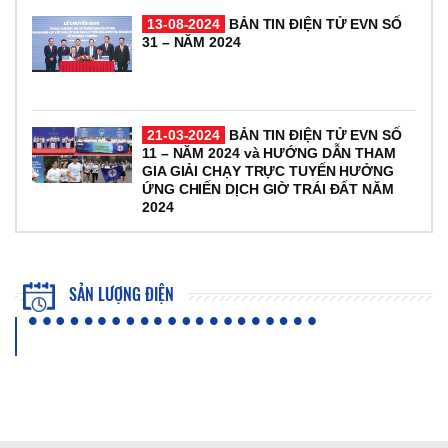
13-08-2024
BẢN TIN ĐIỆN TỬ EVN SỐ
31 – NĂM 2024
21-03-2024
BẢN TIN ĐIỆN TỬ EVN SỐ
11 – NĂM 2024 và HƯỚNG DẪN THAM
GIA GIẢI CHẠY TRỰC TUYẾN HƯỞNG
ỨNG CHIẾN DỊCH GIỜ TRÁI ĐẤT NĂM
2024
SẢN LƯỢNG ĐIỆN