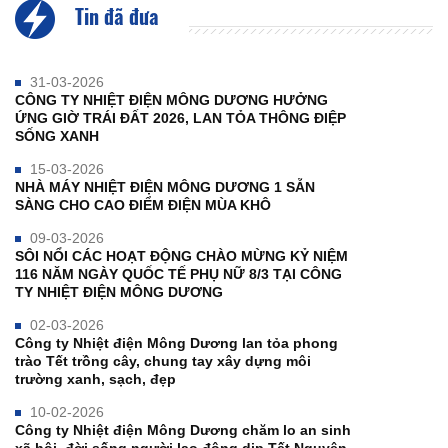
Tin đã đưa
31-03-2026
CÔNG TY NHIỆT ĐIỆN MÔNG DƯƠNG HƯỞNG
ỨNG GIỜ TRÁI ĐẤT 2026, LAN TỎA THÔNG ĐIỆP
SỐNG XANH
15-03-2026
NHÀ MÁY NHIỆT ĐIỆN MÔNG DƯƠNG 1 SẴN
SÀNG CHO CAO ĐIỂM ĐIỆN MÙA KHÔ
09-03-2026
SÔI NỔI CÁC HOẠT ĐỘNG CHÀO MỪNG KỶ NIỆM
116 NĂM NGÀY QUỐC TẾ PHỤ NỮ 8/3 TẠI CÔNG
TY NHIỆT ĐIỆN MÔNG DƯƠNG
02-03-2026
Công ty Nhiệt điện Mông Dương lan tỏa phong
trào Tết trồng cây, chung tay xây dựng môi
trường xanh, sạch, đẹp
10-02-2026
Công ty Nhiệt điện Mông Dương chăm lo an sinh